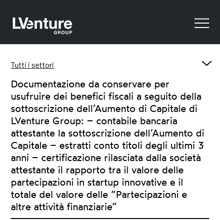
Tutti i settori
Documentazione da conservare per
In evidenza
usufruire dei benefici fiscali a seguito della
Comunicati Stampa Finanziari
sottoscrizione dell’Aumento di Capitale di
Comunicati Stampa Startup
LVenture Group: – contabile bancaria
Risultati finanziari
attestante la sottoscrizione dell’Aumento di
Sostenibilità
Capitale – estratti conto titoli degli ultimi 3
Company Presentation
anni – certificazione rilasciata dalla società
Stock information
attestante il rapporto tra il valore delle
Aumento di capitale
partecipazioni in startup innovative e il
Benefici fiscali
totale del valore delle “Partecipazioni e
Altri documenti
altre attività finanziarie”
Calendario Finanziario