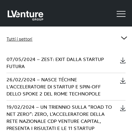
Tutti i settori
In evidenza
07/05/2024 – ZEST: EXIT DALLA STARTUP
Comunicati Stampa Finanziari
FUTURA
Comunicati Stampa Startup
Risultati finanziari
26/02/2024 – NASCE TÉCHNE
Sostenibilità
L'ACCELERATORE DI STARTUP E SPIN-OFF
Company Presentation
DELLO SPOKE 2 DEL ROME TECHNOPOLE
Stock information
Aumento di capitale
19/02/2024 – UN TRIENNIO SULLA “ROAD TO
Benefici fiscali
NET ZERO”: ZERO, L’ACCELERATORE DELLA
Altri documenti
RETE NAZIONALE CDP VENTURE CAPITAL,
Calendario Finanziario
PRESENTA I RISULTATI E LE 11 STARTUP