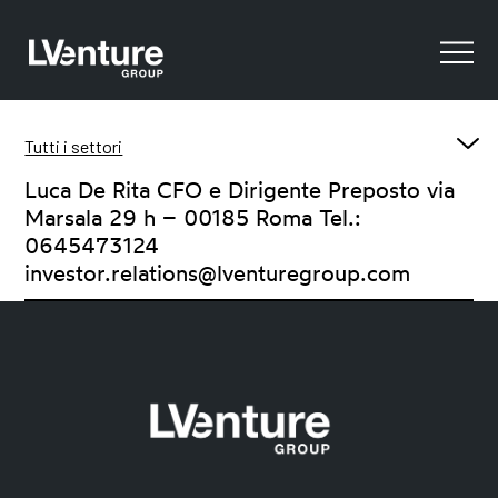
Tutti i settori
Luca De Rita CFO e Dirigente Preposto via
In evidenza
Marsala 29 h – 00185 Roma Tel.:
Comunicati Stampa Finanziari
0645473124
Comunicati Stampa Startup
investor.relations@lventuregroup.com
Risultati finanziari
Sostenibilità
Company Presentation
Stock information
Aumento di capitale
Benefici fiscali
Altri documenti
Calendario Finanziario